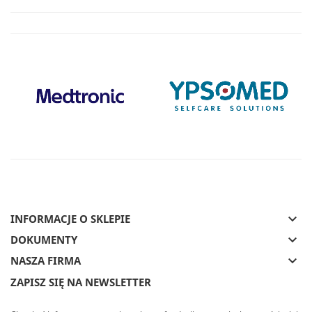
keyboard_arrow_down
INFORMACJE O SKLEPIE
keyboard_arrow_down
DOKUMENTY
keyboard_arrow_down
NASZA FIRMA
ZAPISZ SIĘ NA NEWSLETTER