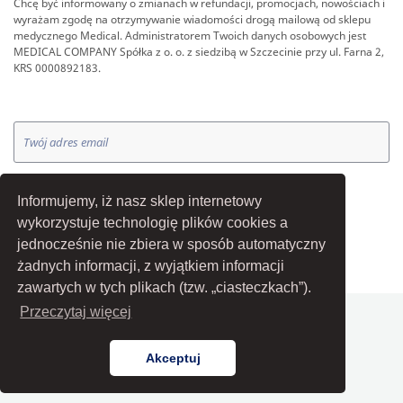
Chcę być informowany o zmianach w refundacji, promocjach, nowościach i
wyrażam zgodę na otrzymywanie wiadomości drogą mailową od sklepu
medycznego Medical. Administratorem Twoich danych osobowych jest
MEDICAL COMPANY Spółka z o. o. z siedzibą w Szczecinie przy ul. Farna 2,
KRS 0000892183.
OK
Informujemy, iż nasz sklep internetowy
wykorzystuje technologię plików cookies a
jednocześnie nie zbiera w sposób automatyczny
żadnych informacji, z wyjątkiem informacji
zawartych w tych plikach (tzw. „ciasteczkach”).
Przeczytaj więcej
Akceptuj
© Medical Company Sp. z o. o.