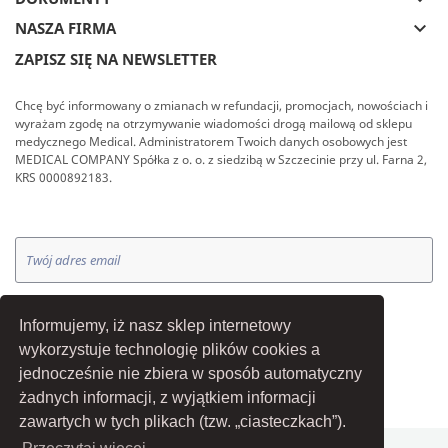
keyboard_arrow_down
NASZA FIRMA
ZAPISZ SIĘ NA NEWSLETTER
Chcę być informowany o zmianach w refundacji, promocjach, nowościach i
wyrażam zgodę na otrzymywanie wiadomości drogą mailową od sklepu
medycznego Medical. Administratorem Twoich danych osobowych jest
MEDICAL COMPANY Spółka z o. o. z siedzibą w Szczecinie przy ul. Farna 2,
KRS 0000892183.
OK
Informujemy, iż nasz sklep internetowy
wykorzystuje technologię plików cookies a
jednocześnie nie zbiera w sposób automatyczny
żadnych informacji, z wyjątkiem informacji
zawartych w tych plikach (tzw. „ciasteczkach”).