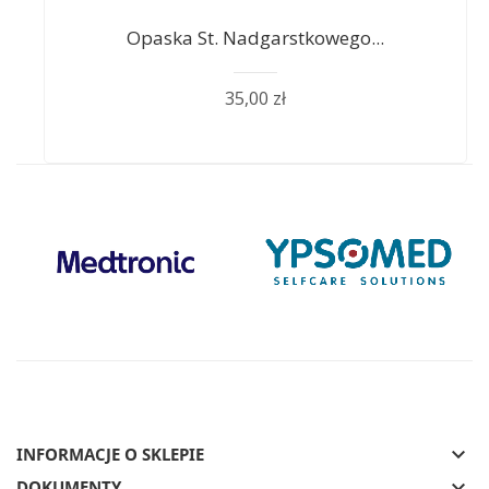
Opaska St. Nadgarstkowego...
35,00 zł
keyboard_arrow_down
INFORMACJE O SKLEPIE
keyboard_arrow_down
DOKUMENTY