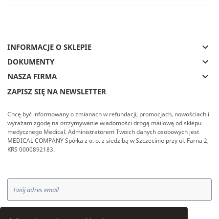
keyboard_arrow_down
INFORMACJE O SKLEPIE
keyboard_arrow_down
DOKUMENTY
keyboard_arrow_down
NASZA FIRMA
ZAPISZ SIĘ NA NEWSLETTER
Chcę być informowany o zmianach w refundacji, promocjach, nowościach i
wyrażam zgodę na otrzymywanie wiadomości drogą mailową od sklepu
medycznego Medical. Administratorem Twoich danych osobowych jest
MEDICAL COMPANY Spółka z o. o. z siedzibą w Szczecinie przy ul. Farna 2,
KRS 0000892183.