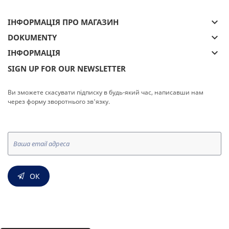
keyboard_arrow_down
ІНФОРМАЦІЯ ПРО МАГАЗИН
keyboard_arrow_down
DOKUMENTY
keyboard_arrow_down
ІНФОРМАЦІЯ
SIGN UP FOR OUR NEWSLETTER
Ви зможете скасувати підписку в будь-який час, написавши нам
через форму зворотнього зв'язку.
ОК