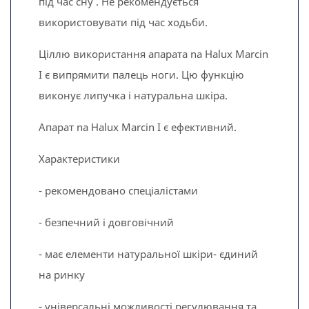
під час сну . Не рекомендується
використовувати під час ходьби.
Ціллю використання апарата na Halux Marcin
I є випрямити палець ноги. Цю функцію
виконує липучка і натуральна шкіра.
Апарат na Halux Marcin I є ефективний.
Характеристики
- рекомендовано спеціалістами
- безпечний і довговічний
- має елементи натуральної шкіри- єдиний
на ринку
- універсальні можливості регулювання та