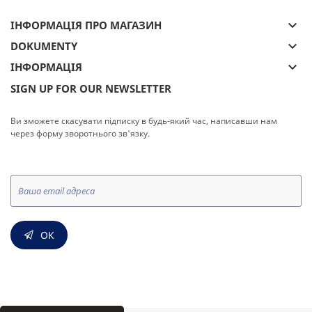
keyboard_arrow_down
ІНФОРМАЦІЯ ПРО МАГАЗИН
keyboard_arrow_down
DOKUMENTY
keyboard_arrow_down
ІНФОРМАЦІЯ
SIGN UP FOR OUR NEWSLETTER
Ви зможете скасувати підписку в будь-який час, написавши нам
через форму зворотнього зв'язку.
ОК