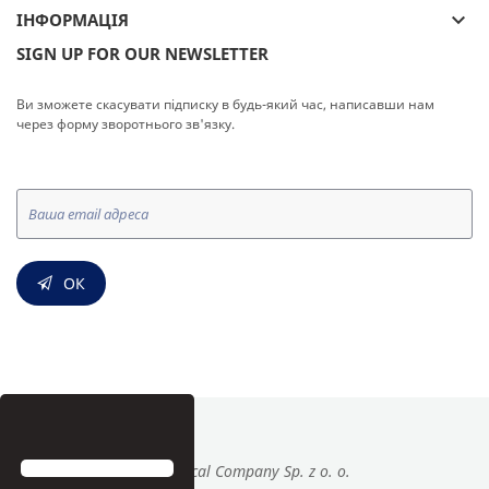
keyboard_arrow_down
ІНФОРМАЦІЯ
SIGN UP FOR OUR NEWSLETTER
Ви зможете скасувати підписку в будь-який час, написавши нам
через форму зворотнього зв'язку.
ОК
© Medical Company Sp. z o. o.