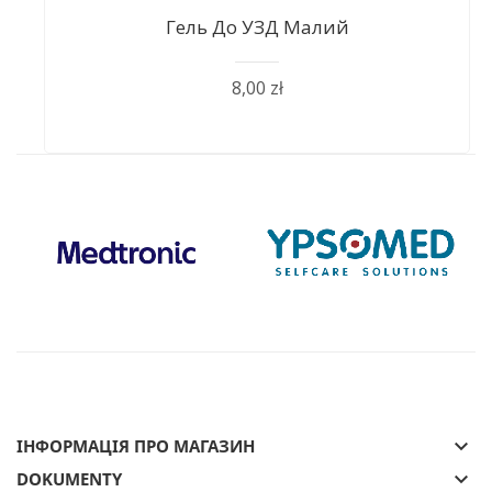
Гель До УЗД Малий
8,00 zł
keyboard_arrow_down
ІНФОРМАЦІЯ ПРО МАГАЗИН
keyboard_arrow_down
DOKUMENTY