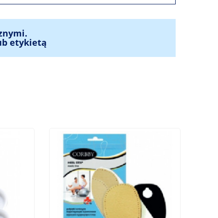
znymi.
ub etykietą