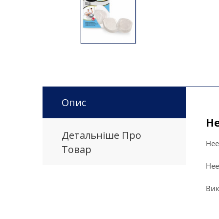
Опис
He
Детальніше Про
Hee
Товар
Hee
Вик