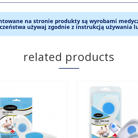
ntowane na stronie produkty są wyrobami medyc
czeństwa używaj zgodnie z instrukcją używania l
related products