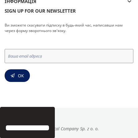
keyboard_arrow_down
ІНФОРМАЦІЯ
SIGN UP FOR OUR NEWSLETTER
Ви зможете скасувати підписку в будь-який час, написавши нам
через форму зворотнього зв'язку.
ОК
© Medical Company Sp. z o. o.