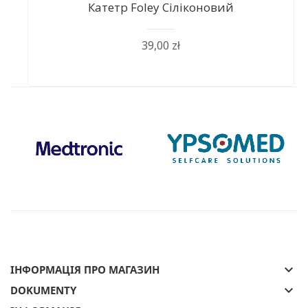
Катетр Foley Сіліконовий
39,00 zł
keyboard_arrow_down
ІНФОРМАЦІЯ ПРО МАГАЗИН
keyboard_arrow_down
DOKUMENTY