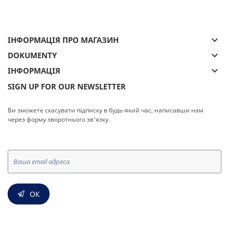
keyboard_arrow_down
ІНФОРМАЦІЯ ПРО МАГАЗИН
keyboard_arrow_down
DOKUMENTY
keyboard_arrow_down
ІНФОРМАЦІЯ
SIGN UP FOR OUR NEWSLETTER
Ви зможете скасувати підписку в будь-який час, написавши нам
через форму зворотнього зв'язку.
ОК