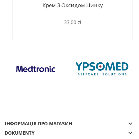
Крем З Оксидом Цинку
33,00 zł
keyboard_arrow_down
ІНФОРМАЦІЯ ПРО МАГАЗИН
keyboard_arrow_down
DOKUMENTY