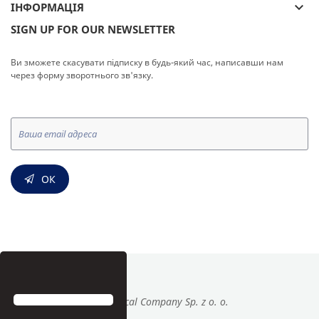
keyboard_arrow_down
ІНФОРМАЦІЯ
SIGN UP FOR OUR NEWSLETTER
Ви зможете скасувати підписку в будь-який час, написавши нам
через форму зворотнього зв'язку.
ОК
© Medical Company Sp. z o. o.