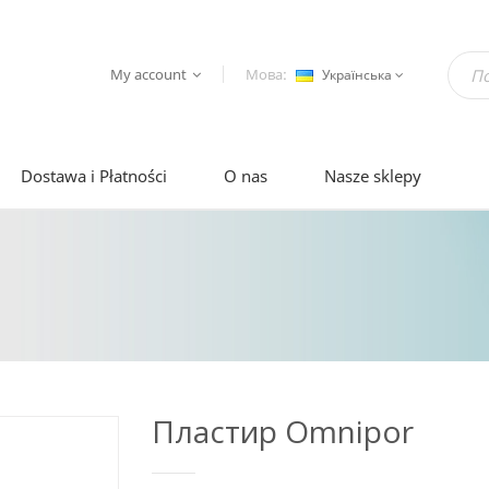
My account
Мова:
Українська
Dostawa i Płatności
O nas
Nasze sklepy
Пластир Оmnipor