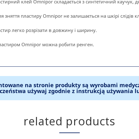
стирний клей Оmnipor складається з синтетичний каучук, д
ля зняття пластиру Оmnipor не залишається на шкірі слідів к
стир легко розрізати в довжину і ширину.
ластиром Оmnipor можна робити ренген.
ntowane na stronie produkty są wyrobami medyc
czeństwa używaj zgodnie z instrukcją używania l
related products