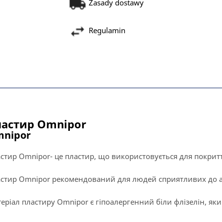
Zasady dostawy
Regulamin
астир Оmnipor
nipor
стир Оmnipor- це пластир, що використовується для покритт
стир Оmnipor рекомендований для людей сприятливих до ал
еріал пластиру Оmnipor є гіпоалергенний біли флізелін, як