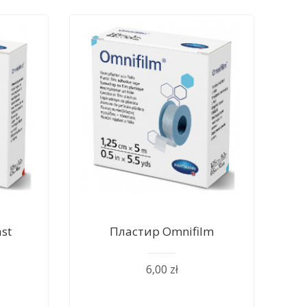
st
Пластир Оmnifilm
6,00 zł