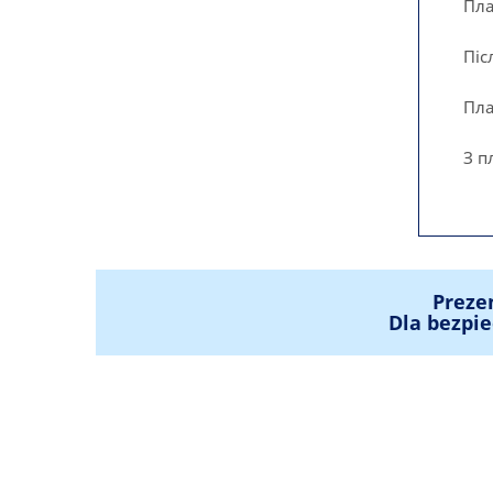
Пла
Піс
Пла
З п
Preze
Dla bezpie