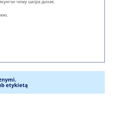
якуючи чому шкіра дихає.
лею.
znymi.
ub etykietą