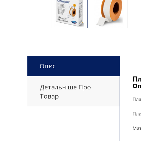
Опис
Пл
Оm
Детальніше Про
Товар
Пла
Пла
Мат