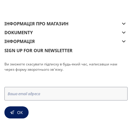
keyboard_arrow_down
ІНФОРМАЦІЯ ПРО МАГАЗИН
keyboard_arrow_down
DOKUMENTY
keyboard_arrow_down
ІНФОРМАЦІЯ
SIGN UP FOR OUR NEWSLETTER
Ви зможете скасувати підписку в будь-який час, написавши нам
через форму зворотнього зв'язку.
ОК