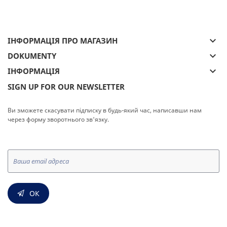
keyboard_arrow_down
ІНФОРМАЦІЯ ПРО МАГАЗИН
keyboard_arrow_down
DOKUMENTY
keyboard_arrow_down
ІНФОРМАЦІЯ
SIGN UP FOR OUR NEWSLETTER
Ви зможете скасувати підписку в будь-який час, написавши нам
через форму зворотнього зв'язку.
ОК