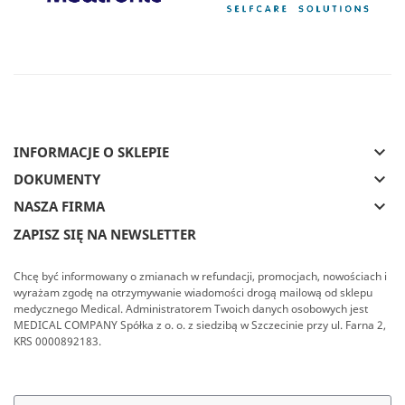
keyboard_arrow_down
INFORMACJE O SKLEPIE
keyboard_arrow_down
DOKUMENTY
keyboard_arrow_down
NASZA FIRMA
ZAPISZ SIĘ NA NEWSLETTER
Chcę być informowany o zmianach w refundacji, promocjach, nowościach i
wyrażam zgodę na otrzymywanie wiadomości drogą mailową od sklepu
medycznego Medical. Administratorem Twoich danych osobowych jest
MEDICAL COMPANY Spółka z o. o. z siedzibą w Szczecinie przy ul. Farna 2,
KRS 0000892183.