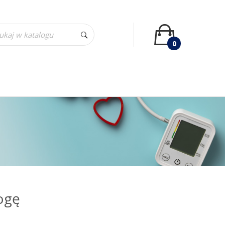
0
ogę