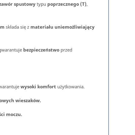
zawór spustowy
typu
poprzecznego (T)
,
wym
składa się z
materiału uniemożliwiający
 gwarantuje
bezpieczeństwo
przed
gwarantuje
wysoki komfort
użytkowania.
owych wieszaków.
ści moczu.