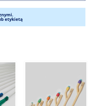
znymi.
ub etykietą