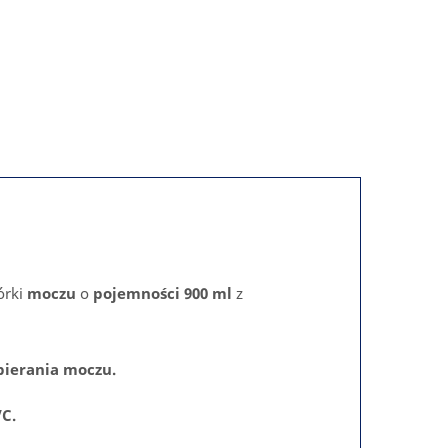
órki
moczu
o
pojemności 900 ml
z
ierania moczu.
C.