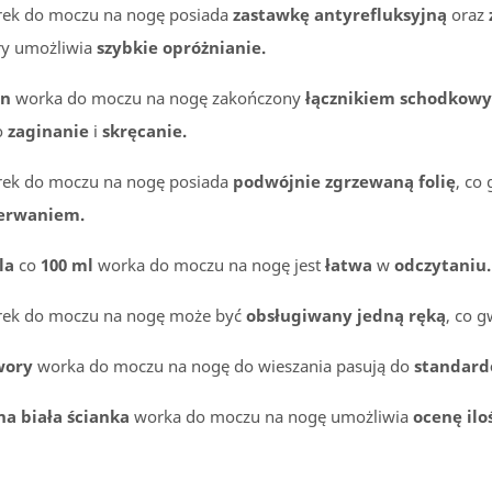
ek do moczu na nogę posiada
zastawkę antyrefluksyjną
oraz
ry umożliwia
szybkie opróżnianie.
en
worka do moczu na nogę zakończony
łącznikiem schodko
o
zaginanie
i
skręcanie.
ek do moczu na nogę posiada
podwójnie zgrzewaną folię
, co
erwaniem.
la
co
100 ml
worka do moczu na nogę jest
łatwa
w
odczytaniu.
ek do moczu na nogę może być
obsługiwany jedną ręką
, co 
wory
worka do moczu na nogę do wieszania pasują do
standard
na biała ścianka
worka do moczu na nogę umożliwia
ocenę ilo