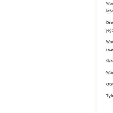
Wor
któ
Dr
jeg
Wor
roz
Ska
Wor
Ot
Tyl