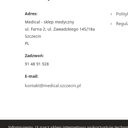
Adres:
Polity
Medical - sklep medyczny
Regul
ul. Farna 2; ul. Zawadzkiego 145/18a
Szczecin
PL
Zadzwoń:
91 48 91 928
E-mail:
kontakt@medical.szczecin.pl
Informujemy, iż nasz sklep internetowy wykorzystuje techn