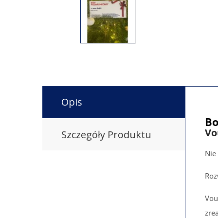
Opis
Bo
Vo
Szczegóły Produktu
Nie
Roz
Vou
zre