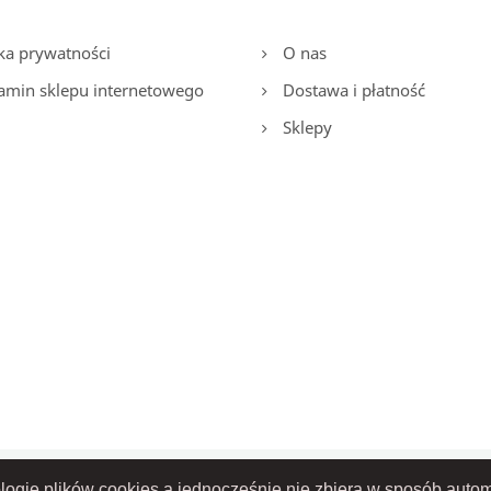
ka prywatności
O nas
amin sklepu internetowego
Dostawa i płatność
Sklepy
ologię plików cookies a jednocześnie nie zbiera w sposób autom