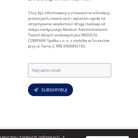
Chcę być informowany o zmianach w refundacji,
promocjach, nowościach i wyrażam zgodę na
otrzymywanie wiadomości drogą mailową od
sklepu medycznego Medical. Administratorem
Twoich danych osobowych jest MEDICAL
COMPANY Spółka z o. o. z siedzibą w Szczecinie
przy ul. Farna 2, KRS 0000892183.
SUBSKRYBUJ
atyczny żadnych informacji, z