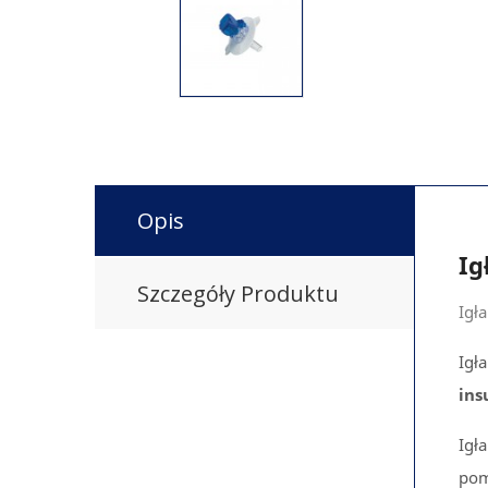
Opis
Ig
Szczegóły Produktu
Igł
Igł
ins
Igł
po