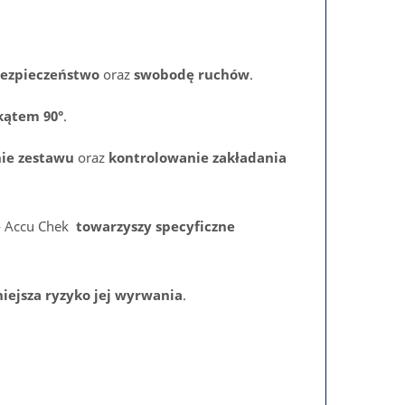
ezpieczeństwo
oraz
swobodę ruchów
.
ątem 90°
.
ie zestawu
oraz
kontrolowanie zakładania
 - Accu Chek
towarzyszy specyficzne
iejsza ryzyko jej wyrwania
.