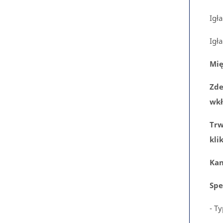
Igł
Igł
Mię
Zd
wkł
Trw
kli
Kan
Spe
- T