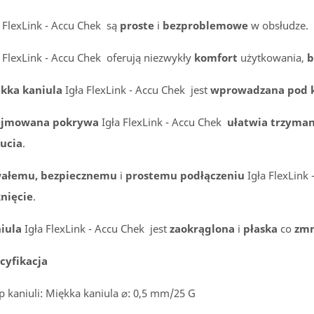
a FlexLink - Accu Chek są
proste
i
bezproblemowe
w obsłudze.
a FlexLink - Accu Chek oferują niezwykły
komfort
użytkowania,
b
kka kaniula
Igła FlexLink - Accu Chek jest
wprowadzana pod k
ejmowana pokrywa
Igła FlexLink - Accu Chek
ułatwia trzyman
ucia
.
ałemu, bezpiecznemu
i
prostemu podłączeniu
Igła FlexLink
knięcie
.
iula
Igła FlexLink - Accu Chek jest
zaokrąglona
i
płaska
co
zmn
cyfikacja
yp kaniuli: Miękka kaniula ⌀: 0,5 mm/25 G