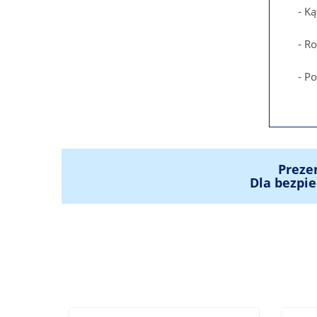
- Ką
- Ro
- P
Preze
Dla bezpie