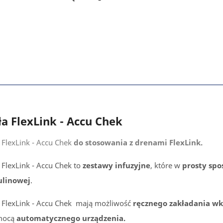
ła FlexLink - Accu Chek
a FlexLink - Accu Chek
do stosowania z drenami FlexLink.
a FlexLink - Accu Chek to
zestawy infuzyjne
, które w
prosty spo
ulinowej
.
a FlexLink - Accu Chek mają możliwość
ręcznego zakładania wk
mocą
automatycznego urządzenia.