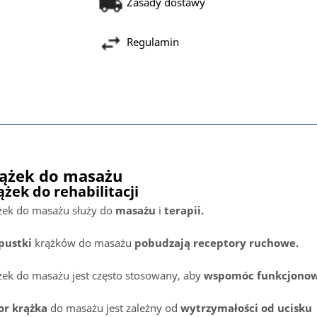
Zasady dostawy
Regulamin
ążek do masażu
ążek do rehabilitacji
żek do masażu służy do
masażu
i
terapii.
ustki
krążków do masażu
pobudzają receptory ruchowe.
żek do masażu jest często stosowany, aby
wspomóc funkcjono
or krążka
do masażu jest zależny od
wytrzymałości od ucisku