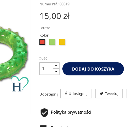
Numer ref.: 00319
15,00 zł
Brutto
Kolor
Zielony
Żółty
Czerwony
Ilość
DODAJ DO KOSZYKA
Udostępnij
Tweetuj
Udostępnij
Polityka prywatności