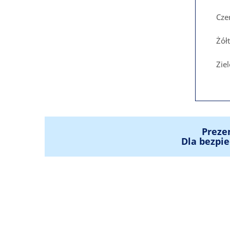
Cze
Żółt
Zie
Preze
Dla bezpie