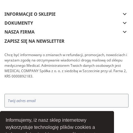
keyboard_arrow_down
INFORMACJE O SKLEPIE
keyboard_arrow_down
DOKUMENTY
keyboard_arrow_down
NASZA FIRMA
ZAPISZ SIĘ NA NEWSLETTER
Chcę być informowany o zmianach w refundacji, promocjach, nowościach i
wyrażam zgodę na otrzymywanie wiadomości drogą mailową od sklepu
medycznego Medical. Administratorem Twoich danych osobowych jest
MEDICAL COMPANY Spółka z o. o. z siedzibą w Szczecinie przy ul. Farna 2,
KRS 0000892183.
OK
Informujemy, iż nasz sklep internetowy
wykorzystuje technologię plików cookies a