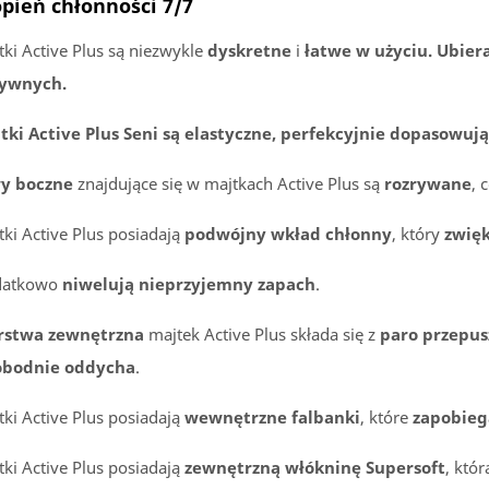
opień chłonności 7/7
ki Active Plus są niezwykle
dyskretne
i
łatwe w użyciu. Ubiera
ywnych.
tki Active Plus Seni są elastyczne, perfekcyjnie dopasowują
y boczne
znajdujące się w majtkach Active Plus są
rozrywane
, 
tki Active Plus posiadają
podwójny wkład chłonny
, który
zwię
datkowo
niwelują nieprzyjemny zapach
.
stwa zewnętrzna
majtek Active Plus składa się z
paro przepus
bodnie oddycha
.
tki Active Plus posiadają
wewnętrzne falbanki
, które
zapobieg
tki Active Plus posiadają
zewnętrzną włókninę Supersoft
, któ