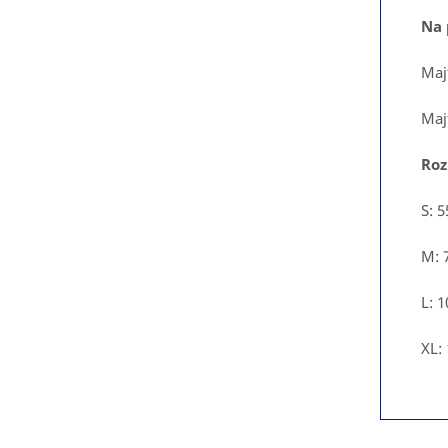
Na 
Majt
Majt
Roz
S: 
M: 
L: 
XL: