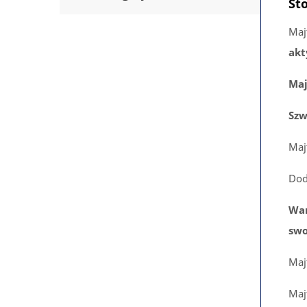
St
Majt
akt
Maj
Szw
Maj
Do
War
swo
Maj
Maj