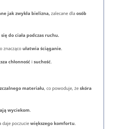
ne jak zwykła bielizna,
zalecane dla
osób
 się do ciała podczas ruchu.
co znacząco
ułatwia ściąganie
.
ksza chłonność
i
suchość
.
zczalnego materiału
, co powoduje, że
skóra
ają wyciekom
.
ra daje poczucie
większego komfortu
.