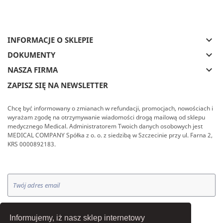
keyboard_arrow_down
INFORMACJE O SKLEPIE
keyboard_arrow_down
DOKUMENTY
keyboard_arrow_down
NASZA FIRMA
ZAPISZ SIĘ NA NEWSLETTER
Chcę być informowany o zmianach w refundacji, promocjach, nowościach i
wyrażam zgodę na otrzymywanie wiadomości drogą mailową od sklepu
medycznego Medical. Administratorem Twoich danych osobowych jest
MEDICAL COMPANY Spółka z o. o. z siedzibą w Szczecinie przy ul. Farna 2,
KRS 0000892183.
OK
Informujemy, iż nasz sklep internetowy