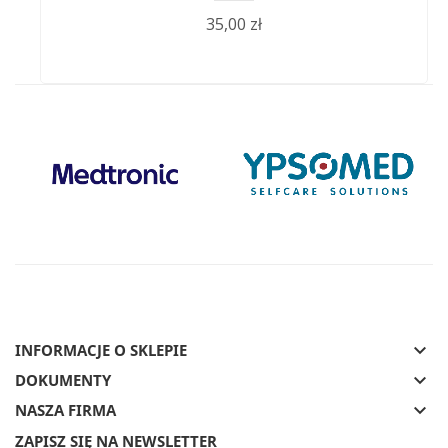
35,00 zł
keyboard_arrow_down
INFORMACJE O SKLEPIE
keyboard_arrow_down
DOKUMENTY
keyboard_arrow_down
NASZA FIRMA
ZAPISZ SIĘ NA NEWSLETTER