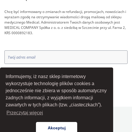
Chcę być informowany o zmianach w refundacji, promocjach, nowościach i
wyrażam zgodę na otrzymywanie wiadomości drogą mailową od sklepu
medycznego Medical. Administratorem Twoich danych osobowych jest
MEDICAL COMPANY Spółka z o. o. z siedzibą w Szczecinie przy ul. Farna 2,
KRS 0000892183.
OK
Informujemy, iż nasz sklep internetowy
wykorzystuje technologię plików cookies a
jednocześnie nie zbiera w sposób automatyczny
żadnych informacji, z wyjątkiem informacji
zawartych w tych plikach (tzw. „ciasteczkach”).
Przeczytaj więcej
Akceptuj
© Medical Company Sp. z o. o.