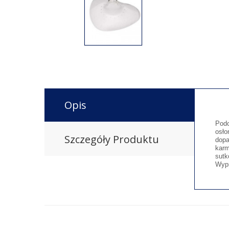
Opis
Podc
osło
Szczegóły Produktu
dopa
karm
sutk
Wypr