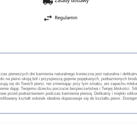
Zasady dostawy
Regulamin
zas pierwszych dni karmienia naturalnego konieczna jest naturalna i delikat
nki na piersi ukoją ból i przyspieszą gojenie popękanych, podrażnionych brod
sują się do Twoich piersi, nie zmieniając przy tym smaku, ani zapachu mlek
ienie dając Twojemu dziecku poczucie bezpieczeństwa i Twojej bliskości. Sili
owe przed podrażnieniem podczas karmienia piersią. Delikatny i miękki silik
ofilowany kształt osłonek idealnie dopasowuje się do kształtu piersi. Dost