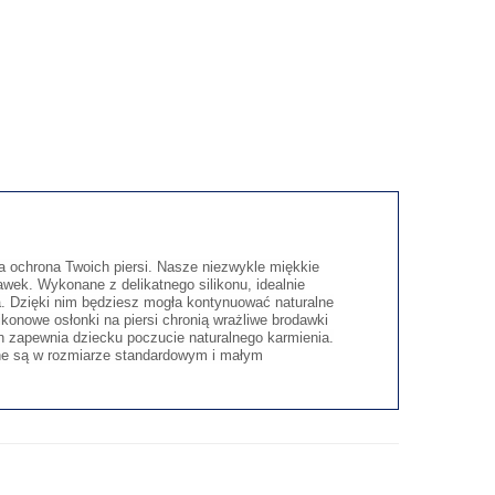
na ochrona Twoich piersi. Nasze niezwykle miękkie
awek. Wykonane z delikatnego silikonu, idealnie
a. Dzięki nim będziesz mogła kontynuować naturalne
konowe osłonki na piersi chronią wrażliwe brodawki
on zapewnia dziecku poczucie naturalnego karmienia.
ępne są w rozmiarze standardowym i małym