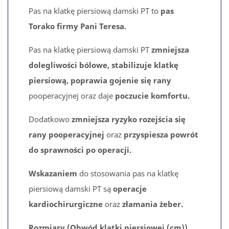
Pas na klatkę piersiową damski PT to
pas
Torako firmy Pani Teresa.
Pas na klatkę piersiową damski PT
zmniejsza
dolegliwości bólowe, stabilizuje klatkę
piersiową, poprawia gojenie się rany
pooperacyjnej oraz daje
poczucie komfortu.
Dodatkowo
zmniejsza ryzyko rozejścia się
rany pooperacyjnej
oraz
przyspiesza powrót
do sprawności po operacji.
Wskazaniem
do stosowania pas na klatkę
piersiową damski PT są
operacje
kardiochirurgiczne
oraz
złamania żeber.
Rozmiary (Obwód klatki piersiowej (cm))