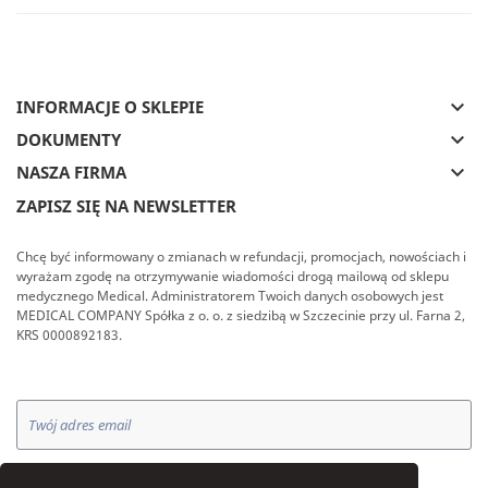
keyboard_arrow_down
INFORMACJE O SKLEPIE
keyboard_arrow_down
DOKUMENTY
keyboard_arrow_down
NASZA FIRMA
ZAPISZ SIĘ NA NEWSLETTER
Chcę być informowany o zmianach w refundacji, promocjach, nowościach i
wyrażam zgodę na otrzymywanie wiadomości drogą mailową od sklepu
medycznego Medical. Administratorem Twoich danych osobowych jest
MEDICAL COMPANY Spółka z o. o. z siedzibą w Szczecinie przy ul. Farna 2,
KRS 0000892183.