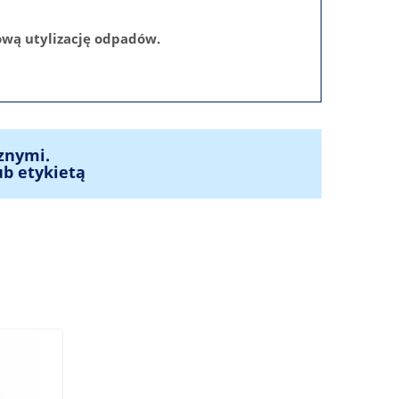
wą utylizację odpadów.
znymi.
ub etykietą