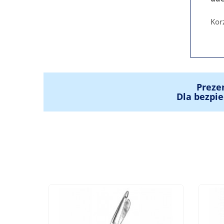
Kor
Preze
Dla bezpie