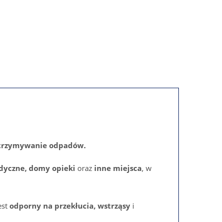
etrzymywanie odpadów.
dyczne, domy opieki
oraz
inne miejsca
, w
est
odporny na przekłucia, wstrząsy
i