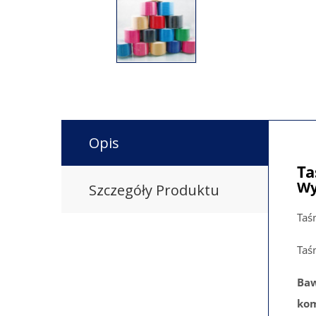
Opis
Ta
Wy
Szczegóły Produktu
Taś
Taś
Baw
ko