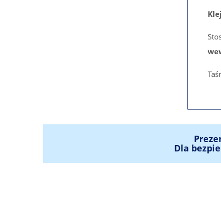
Kle
Sto
wew
Taś
Preze
Dla bezpie