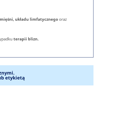
mięśni, układu limfatycznego
oraz
zypadku
terapii blizn.
znymi.
ub etykietą