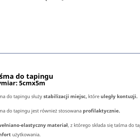
śma do tapingu
miar:
5cmx5m
ma do tapingu służy
stabilizacji miejsc,
które
uległy kontuzji.
ma do tapingu jest również stosowana
profilaktycznie.
ełniano-elastyczny materiał
, z którego składa się taśma do t
mfort
użytkowania.