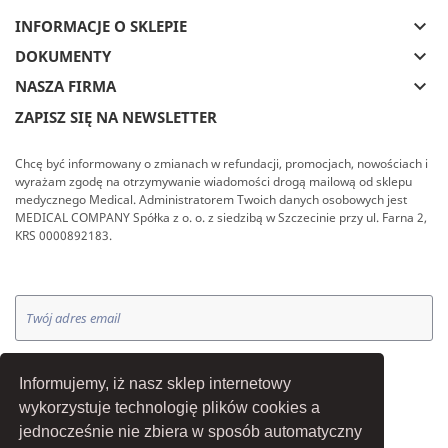
keyboard_arrow_down
INFORMACJE O SKLEPIE
keyboard_arrow_down
DOKUMENTY
keyboard_arrow_down
NASZA FIRMA
ZAPISZ SIĘ NA NEWSLETTER
Chcę być informowany o zmianach w refundacji, promocjach, nowościach i
wyrażam zgodę na otrzymywanie wiadomości drogą mailową od sklepu
medycznego Medical. Administratorem Twoich danych osobowych jest
MEDICAL COMPANY Spółka z o. o. z siedzibą w Szczecinie przy ul. Farna 2,
KRS 0000892183.
OK
Informujemy, iż nasz sklep internetowy
wykorzystuje technologię plików cookies a
jednocześnie nie zbiera w sposób automatyczny