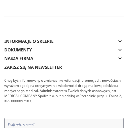
keyboard_arrow_down
INFORMACJE O SKLEPIE
keyboard_arrow_down
DOKUMENTY
keyboard_arrow_down
NASZA FIRMA
ZAPISZ SIĘ NA NEWSLETTER
Chcę być informowany o zmianach w refundacji, promocjach, nowościach i
wyrażam zgodę na otrzymywanie wiadomości drogą mailową od sklepu
medycznego Medical. Administratorem Twoich danych osobowych jest
MEDICAL COMPANY Spółka z o. o. z siedzibą w Szczecinie przy ul. Farna 2,
KRS 0000892183.