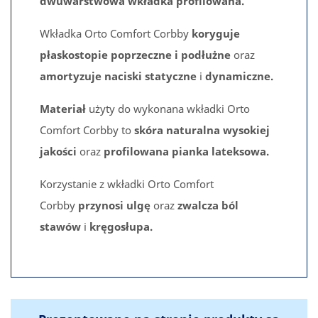
dwuwarstwowa wkładka profilowana.
Wkładka Orto Comfort Corbby
koryguje
płaskostopie poprzeczne i podłużne
oraz
amortyzuje naciski statyczne
i
dynamiczne.
Materiał
użyty do wykonana wkładki Orto
Comfort Corbby to
skóra naturalna wysokiej
jakości
oraz
profilowana pianka lateksowa.
Korzystanie z wkładki Orto Comfort
Corbby
przynosi ulgę
oraz
zwalcza ból
stawów
i
kręgosłupa.