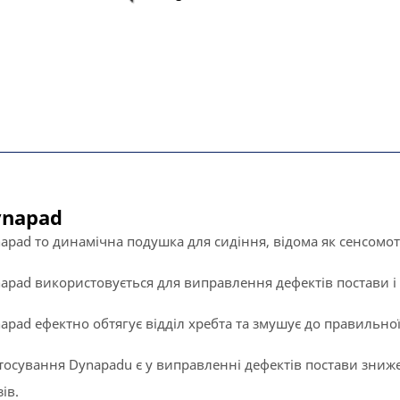
ynapad
apad то динамічна подушка для сидіння, відома як сенсомо
apad використовується для виправлення дефектів постави і 
apad ефектно обтягує відділ хребта та змушує до правильної
тосування Dynapadu є у виправленні дефектів постави зниже
ів.