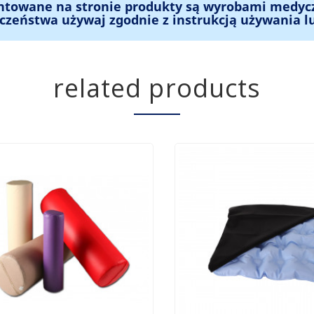
ntowane na stronie produkty są wyrobami medyc
czeństwa używaj zgodnie z instrukcją używania l
related products