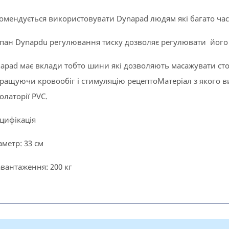
омендується використовувати Dynapad людям які багато час
пан Dynapdu регулювання тиску дозволяє регулювати його 
apad має вклади тобто шини які дозволяють масажувати сто
ращуючи кровообіг і стимуляцію рецептоМатеріал з якого 
олаторії PVC.
цифікація
іаметр: 33 см
авантаження: 200 кг