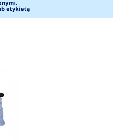
znymi.
ub etykietą