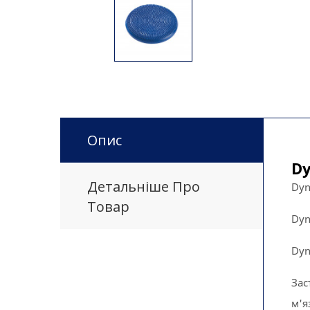
Опис
D
Детальніше Про
Dyn
Товар
Dyn
Dyn
Зас
м'яз