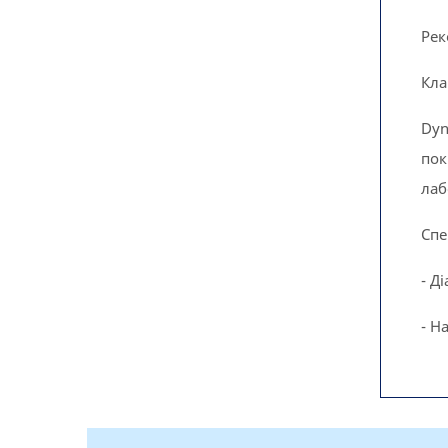
Рек
Кла
Dyn
пок
лаб
Спе
- Д
- Н