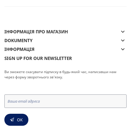
keyboard_arrow_down
ІНФОРМАЦІЯ ПРО МАГАЗИН
keyboard_arrow_down
DOKUMENTY
keyboard_arrow_down
ІНФОРМАЦІЯ
SIGN UP FOR OUR NEWSLETTER
Ви зможете скасувати підписку в будь-який час, написавши нам
через форму зворотнього зв'язку.
ОК