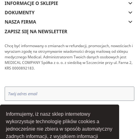
keyboard_arrow_down
INFORMACJE O SKLEPIE
keyboard_arrow_down
DOKUMENTY
keyboard_arrow_down
NASZA FIRMA
ZAPISZ SIĘ NA NEWSLETTER
Chcę być informowany o zmianach w refundacji, promocjach, nowościach i
wyrażam zgodę na otrzymywanie wiadomości drogą mailową od sklepu
medycznego Medical. Administratorem Twoich danych osobowych jest
MEDICAL COMPANY Spółka z o. o. z siedzibą w Szczecinie przy ul. Farna 2,
KRS 0000892183.
OK
Informujemy, iż nasz sklep internetowy
wykorzystuje technologię plików cookies a
jednocześnie nie zbiera w sposób automatyczny
żadnych informacji, z wyjątkiem informacji