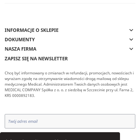
keyboard_arrow_down
INFORMACJE O SKLEPIE
keyboard_arrow_down
DOKUMENTY
keyboard_arrow_down
NASZA FIRMA
ZAPISZ SIĘ NA NEWSLETTER
Chcę być informowany o zmianach w refundacji, promocjach, nowościach i
wyrażam zgodę na otrzymywanie wiadomości drogą mailową od sklepu
medycznego Medical. Administratorem Twoich danych osobowych jest
MEDICAL COMPANY Spółka z o. o. z siedzibą w Szczecinie przy ul. Farna 2,
KRS 0000892183.